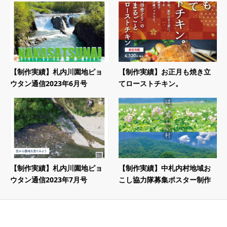
【制作実績】札内川園地ピョ
【制作実績】お正月も焼き立
ウタン通信2023年6月号
てローストチキン。
【制作実績】札内川園地ピョ
【制作実績】中札内村地域お
ウタン通信2023年7月号
こし協力隊募集ポスター制作