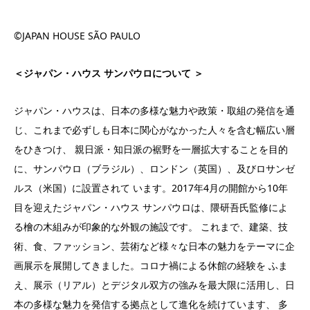
©JAPAN HOUSE SÃO PAULO
＜ジャパン・ハウス サンパウロについて ＞
ジャパン・ハウスは、日本の多様な魅力や政策・取組の発信を通
じ、これまで必ずしも日本に関心がなかった人々を含む幅広い層
をひきつけ、 親日派・知日派の裾野を一層拡大することを目的
に、サンパウロ（ブラジル）、ロンドン（英国）、及びロサンゼ
ルス（米国）に設置されて います。2017年4月の開館から10年
目を迎えたジャパン・ハウス サンパウロは、隈研吾氏監修によ
る檜の木組みが印象的な外観の施設です。 これまで、建築、技
術、食、ファッション、芸術など様々な日本の魅力をテーマに企
画展示を展開してきました。コロナ禍による休館の経験を ふま
え、展示（リアル）とデジタル双方の強みを最大限に活用し、日
本の多様な魅力を発信する拠点として進化を続けています、 多