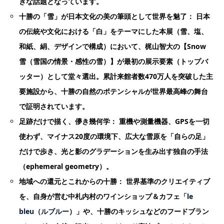
きな話題となっています。
十勝の「雪」が日本文化の美の筆頭として世界を魅了： 日本
の伝統や文化における「白」をテーマにした本展（雪、塩、
和紙、絹、デザインで構成）において、梶山智大の【Snow
雪（雪国の情景・感性の雪）】が最初の展示要素（トップバ
ッター）として堂々選出。累計来館者数470万人を突破した主
要施設から、十勝の自然のポテンシャルが世界最高峰の舞台
で証明されています。
足跡だけで描く、儚き幾何学： 重機や測量機器、GPSを一切
使わず、マイナス20度の環境下、広大な雪原を「自らの足」
だけで歩き、光と影のグラデーションを生み出す独自の手法
（ephemeral geometry）。
地域への還元とこれからの十勝： 世界基準のクリエイティブ
を、自身が営む中札内村のワインショップ＆カフェ「
le
bleu（ルブルー
）」や、十勝のキッシュなどのフードブラン