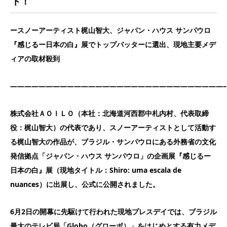
ト！
ースノーアーティスト梶山智大、ジャパン・ハウス サンパウロ
『感じるー日本の白』展でトップバッターに選出、現地主要メデ
ィアの取材殺到
——————————————————————————————–
株式会社ＡＯＩＬＯ（本社：北海道河西郡中札内村、代表取締
役：梶山智大）の代表であり、スノーアーティストとして活動す
る梶山智大の作品が、ブラジル・サンパウロにある外務省の文化
発信拠点「ジャパン・ハウス サンパウロ」の企画展『感じるー
日本の白』展（現地タイトル：Shiro: uma escala de
nuances）に出展し、公式に公開されました。
6
月2日の開幕に先駆けて行われた現地プレスデイでは、ブラジル
最大のテレビ局「Globo（グローボ）」をはじめとする有力メデ