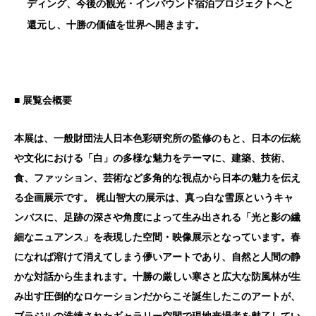
ディング、今後の観光・インバウンド宿泊プロジェクトへと
還元し、十勝の価値を世界へ開きます。
■
展覧会概要
本展は、一般財団法人日本色彩研究所の監修のもと、日本の伝統
や文化における「白」の多様な魅力をテーマに、建築、技術、
食、ファッション、芸術など多角的な視点から日本の魅力を伝え
る企画展示です。 梶山智大の展示は、真っ白な雪原というキャ
ンバスに、足跡の深さや角度によって生み出される「光と影の繊
細なニュアンス」を表現した空間・映像展示となっています。春
になれば溶けて消えてしまう儚いアートであり、自然と人間の静
かな対話から生まれます。十勝の厳しい寒さと広大な防風林が生
み出す圧倒的なロケーションだからこそ誕生したこのアートが、
ブラジルの洗練されたギャラリー空間で現地来場者を魅了してい