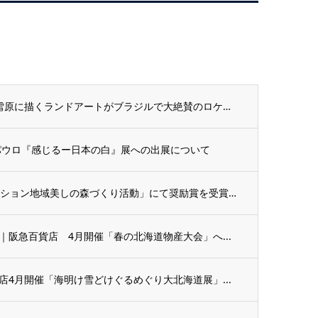
【十勝から世界へ】マイナス20度の雪原に描くランドアートがブラジルで大絶賛のロケットス...
パウロ『感じるー日本の白』展への出展について
【お知らせ】「第38回森林レクリエーション地域美しの森づくり活動」にて奨励賞を受賞いた...
店｜阪急百貨店 4月開催「春の北海道物産大会」へ...
袋店4月開催「海明け雪どけぐるめぐり大北海道展」...